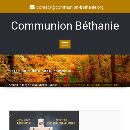
contact@communion-bethanie.org
Communion Béthanie
Toggle
navigation
Blog de Jean-Michel Dunand du 7 octobre 2019
Accueil
/
Blog de Jean-Michel Dunand
/
Blog de Jean-Michel Dunand du 7 octobre 2019