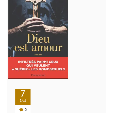
7
Oct
0