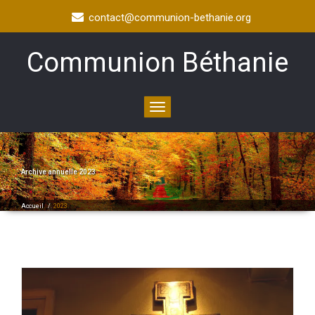
contact@communion-bethanie.org
Communion Béthanie
Toggle
navigation
Archive annuelle 2023
Accueil
/
2023